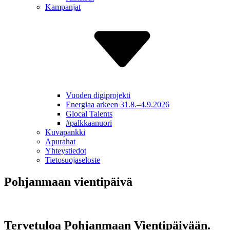
Kampanjat
Vuoden digiprojekti
Energiaa arkeen 31.8.–4.9.2026
Glocal Talents
#palkkaa­nuori
Kuvapankki
Apurahat
Yhteys­tiedot
Tietosuoja­seloste
Pohjanmaan vientipäivä
Tervetuloa Pohjanmaan Vientipäivään.