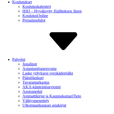
Koulutukset
Koulutuskalenteri
HHJ – Hyväksytty Hallituksen Jäsen
Koulutus­Online
Peruutus­ehdot
Palvelut
Junaliput
Asiantuntija­neuvonta
Laske yrityksesi verokäden­jälki
Päästölaskuri
Tavaran­tarkastus
AKA-kiinteistö­arviointi
Ansiomerkit
Ammattikirjat ja Kauppa­kamariTieto
Välitys­menettely
Ulkomaan­kaupan asiakirjat