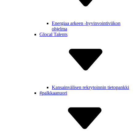
Energiaa arkeen -hyvinvointiviikon
ohjelma
Glocal Talents
Kansain­välisen rekry­toinnin tietopankki
#palkkaa­nuori