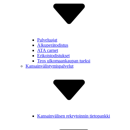
Palveluajat
Alkuperä­todistus
ATA carnet
Erikois­todistukset
Teos ulkomaan­kaupan tueksi
Kansain­välistymis­palvelut
Kansain­välisen rekry­toinnin tietopankki