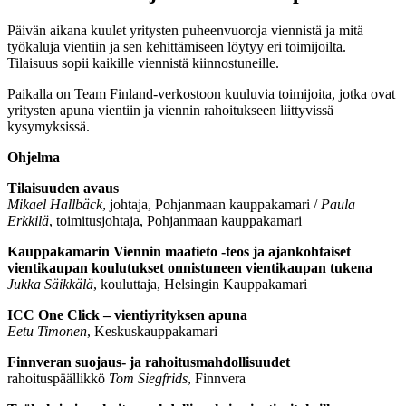
Päivän aikana kuulet yritysten puheenvuoroja viennistä ja mitä
työkaluja vientiin ja sen kehittämiseen löytyy eri toimijoilta.
Tilaisuus sopii kaikille viennistä kiinnostuneille.
Paikalla on Team Finland-verkostoon kuuluvia toimijoita, jotka ovat
yritysten apuna vientiin ja viennin rahoitukseen liittyvissä
kysymyksissä.
Ohjelma
Tilaisuuden avaus
Mikael Hallbäck
, johtaja, Pohjanmaan kauppakamari /
Paula
Erkkilä
, toimitusjohtaja, Pohjanmaan kauppakamari
Kauppakamarin Viennin maatieto -teos ja ajankohtaiset
vientikaupan koulutukset onnistuneen vientikaupan tukena
Jukka Säikkälä
, kouluttaja, Helsingin Kauppakamari
ICC One Click – vientiyrityksen apuna
Eetu Timonen
, Keskuskauppakamari
Finnveran suojaus- ja rahoitusmahdollisuudet
rahoituspäällikkö
Tom Siegfrids
, Finnvera