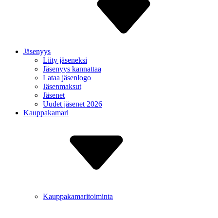
Jäsenyys
Liity jäseneksi
Jäsenyys kannattaa
Lataa jäsenlogo
Jäsenmaksut
Jäsenet
Uudet jäsenet 2026
Kauppakamari
Kauppakamaritoiminta