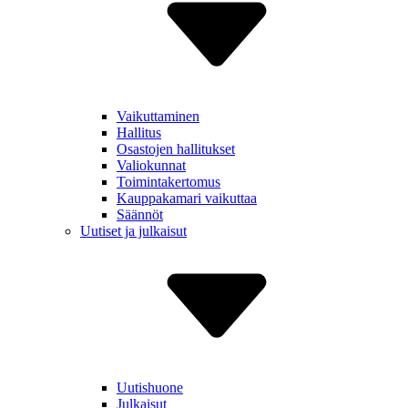
Vaikut­taminen
Hallitus
Osastojen hallitukset
Valiokunnat
Toiminta­kertomus
Kauppa­kamari vaikuttaa
Säännöt
Uutiset ja julkaisut
Uutishuone
Julkaisut