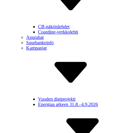
CB-näköislehdet
Coastline-verkkolehti
Apurahat
Suurhankeinfo
Kampanjat
Vuoden digiprojekti
Energiaa arkeen 31.8.–4.9.2026