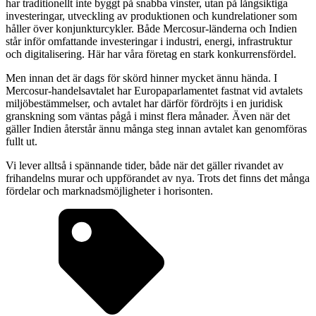
har traditionellt inte byggt på snabba vinster, utan på långsiktiga
investeringar, utveckling av produktionen och kundrelationer som
håller över konjunkturcykler. Både Mercosur-länderna och Indien
står inför omfattande investeringar i industri, energi, infrastruktur
och digitalisering. Här har våra företag en stark konkurrensfördel.
Men innan det är dags för skörd hinner mycket ännu hända. I
Mercosur-handelsavtalet har Europaparlamentet fastnat vid avtalets
miljöbestämmelser, och avtalet har därför fördröjts i en juridisk
granskning som väntas pågå i minst flera månader. Även när det
gäller Indien återstår ännu många steg innan avtalet kan genomföras
fullt ut.
Vi lever alltså i spännande tider, både när det gäller rivandet av
frihandelns murar och uppförandet av nya. Trots det finns det många
fördelar och marknadsmöjligheter i horisonten.