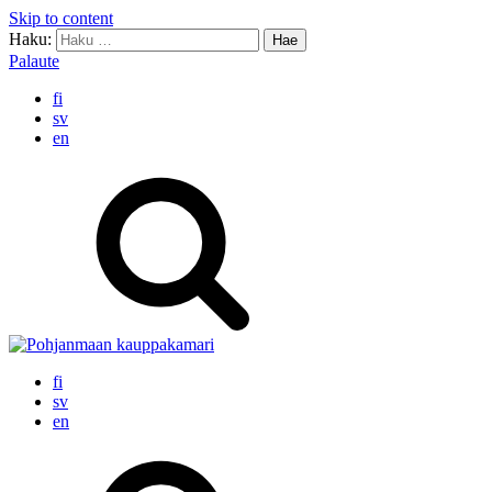
Skip to content
Haku:
Palaute
fi
sv
en
fi
sv
en