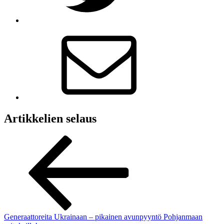
Artikkelien selaus
Generaattoreita Ukrainaan – pikainen avunpyyntö Pohjanmaan