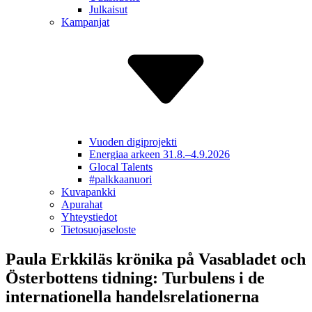
Julkaisut
Kampanjat
Vuoden digiprojekti
Energiaa arkeen 31.8.–4.9.2026
Glocal Talents
#palkkaa­nuori
Kuvapankki
Apurahat
Yhteys­tiedot
Tietosuoja­seloste
Paula Erkkiläs krönika på Vasabladet och
Österbottens tidning: Turbulens i de
internationella handelsrelationerna