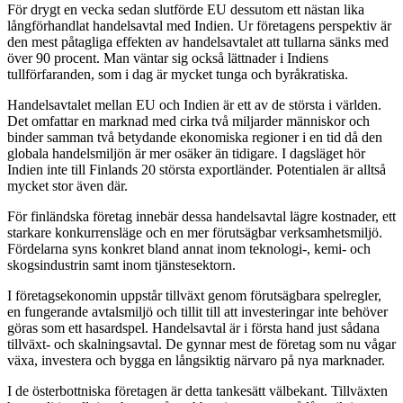
För drygt en vecka sedan slutförde EU dessutom ett nästan lika
långförhandlat handelsavtal med Indien. Ur företagens perspektiv är
den mest påtagliga effekten av handelsavtalet att tullarna sänks med
över 90 procent. Man väntar sig också lättnader i Indiens
tullförfaranden, som i dag är mycket tunga och byråkratiska.
Handelsavtalet mellan EU och Indien är ett av de största i världen.
Det omfattar en marknad med cirka två miljarder människor och
binder samman två betydande ekonomiska regioner i en tid då den
globala handelsmiljön är mer osäker än tidigare. I dagsläget hör
Indien inte till Finlands 20 största exportländer. Potentialen är alltså
mycket stor även där.
För finländska företag innebär dessa handelsavtal lägre kostnader, ett
starkare konkurrensläge och en mer förutsägbar verksamhetsmiljö.
Fördelarna syns konkret bland annat inom teknologi-, kemi- och
skogsindustrin samt inom tjänstesektorn.
I företagsekonomin uppstår tillväxt genom förutsägbara spelregler,
en fungerande avtalsmiljö och tillit till att investeringar inte behöver
göras som ett hasardspel. Handelsavtal är i första hand just sådana
tillväxt- och skalningsavtal. De gynnar mest de företag som nu vågar
växa, investera och bygga en långsiktig närvaro på nya marknader.
I de österbottniska företagen är detta tankesätt välbekant. Tillväxten