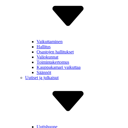
Vaikut­taminen
Hallitus
Osastojen hallitukset
Valiokunnat
Toiminta­kertomus
Kauppa­kamari vaikuttaa
Säännöt
Uutiset ja julkaisut
Uutishuone