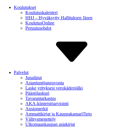
Koulutukset
Koulutuskalenteri
HHJ – Hyväksytty Hallituksen Jäsen
Koulutus­Online
Peruutus­ehdot
Palvelut
Junaliput
Asiantuntija­neuvonta
Laske yrityksesi verokäden­jälki
Päästölaskuri
Tavaran­tarkastus
AKA-kiinteistö­arviointi
Ansiomerkit
Ammattikirjat ja Kauppa­kamariTieto
Välitys­menettely
Ulkomaan­kaupan asiakirjat