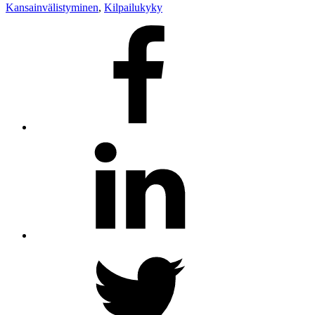
Kansainvälistyminen
,
Kilpailukyky