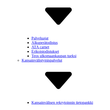
Palveluajat
Alkuperä­todistus
ATA carnet
Erikois­todistukset
Teos ulkomaan­kaupan tueksi
Kansain­välistymis­palvelut
Kansain­välisen rekry­toinnin tietopankki