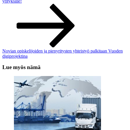
yrityksille!
Novian opiskelijoiden ja pienyritysten yhteistyö palkitaan Vuoden
digiprojektina
Lue myös nämä