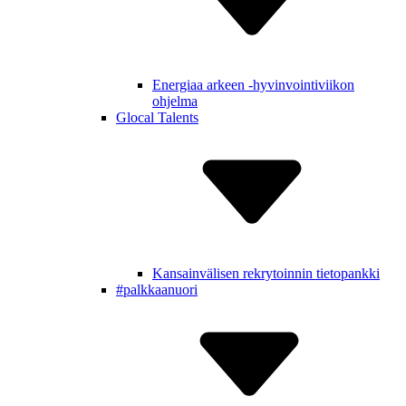
Energiaa arkeen -hyvinvointiviikon
ohjelma
Glocal Talents
Kansain­välisen rekry­toinnin tietopankki
#palkkaa­nuori