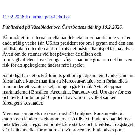
11.02.2026
Kolumnit päivälehdissä
Publicerad på Vasabladet och Österbottens tidning 10.2.2026.
På området för internationella handelsrelationer har det inte varit en
enda tråkig vecka i år. USA:s president rör om i grytan med den ena
infallstanken efter den andra. Trots det måste alla utspel tas på allvar.
Även om de stannar vid hot påverkar de tilliten och
förutsägbarheten. Investeringar vågar man inte göra om det finns en
risk för att spelreglerna ändras mitt i spelet.
Samtidigt har det också funnits gott om glädjeämnen. Under januaris
första halva kunde man fira att Mercosur-avtalet, som förhandlats
fram under ett kvarts sekel, äntligen gick i mål. Avtalet öppnar
marknaderna i Brasilien, Argentina, Paraguay och Uruguay för oss
och avskaffar tullar på 91 procent av varorna, vilket sänker
företagens kostnader.
Mercosur-områdets marknad med 270 miljoner konsumenter är
enorm och ländernas ekonomier är på tillväxt. Finlands handel med
hela Mercosur-regionen borde både stärkas och breddas. I dagsläget
står Latinamerika för mindre än två procent av Finlands export.