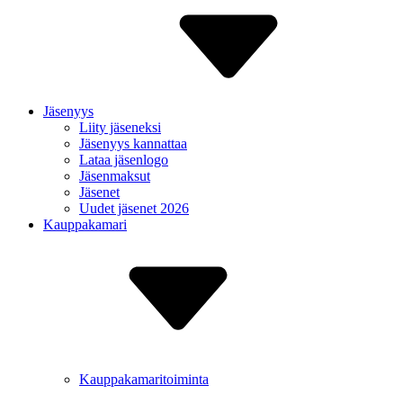
Jäsenyys
Liity jäseneksi
Jäsenyys kannattaa
Lataa jäsenlogo
Jäsenmaksut
Jäsenet
Uudet jäsenet 2026
Kauppakamari
Kauppakamaritoiminta