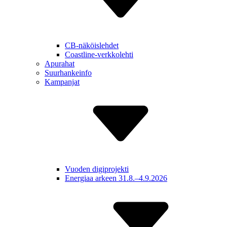
CB-näköislehdet
Coastline-verkkolehti
Apurahat
Suurhankeinfo
Kampanjat
Vuoden digiprojekti
Energiaa arkeen 31.8.–4.9.2026