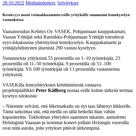
28.10.2022
Mediatiedotteet
,
Selvitykset
Kestävyys nousi voimakkaammin esille yrityksille suunnatun lentokyselyn
vastauksissa
Vaasanseudun Kehitys Oy VASEK, Pohjanmaan kauppakamari,
Vaasan Yrittäjät sekä Rannikko-Pohjanmaan Yrittäjät toteuttivat
syys-lokakuussa yhteistyössä lentokyselyn. Kauppakamarin ja
yrittäjäyhdistysten jäsenistä 290 vastasi kyselyyn.
Vastanneista yrityksistä 55 prosentilla on 1–10 työntekijää, 23
prosentilla oli 11–50 työntekijää, 9 prosentilla oli 51–100
työntekijää. Yli 100 työntekijää oli 13 prosentilla vastanneista
yrityksistä.
VASEKilla lentoyhteyksien kehittämisestä vastaava
projektipäällikkö
Peter Källberg
nostaa esille kolme tärkeää teemaa
kyselyn tuloksista:
– Näemme selvästi, että liikematkailu on nyt taas lähtenyt liikkeelle.
Tämä tarkoittaa sitä, että meillä on tällä hetkellä liian vähän
kapasiteettia. Tukholman yhteyden saaminen takaisin, aamulento
Helsingistä Vaasaan ja isommat koneet joillain Helsingin vuoroilla
ovat niitä asioita, joita yritykset pitävät tärkeimpinä.