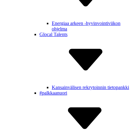
Energiaa arkeen -hyvinvointiviikon
ohjelma
Glocal Talents
Kansain­välisen rekry­toinnin tietopankki
#palkkaa­nuori