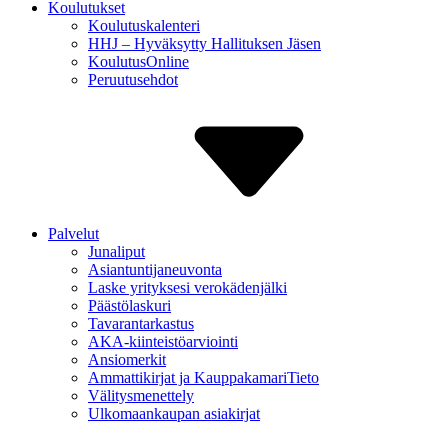
Koulutukset
Koulutuskalenteri
HHJ – Hyväksytty Hallituksen Jäsen
Koulutus­Online
Peruutus­ehdot
Palvelut
Junaliput
Asiantuntija­neuvonta
Laske yrityksesi verokäden­jälki
Päästölaskuri
Tavaran­tarkastus
AKA-kiinteistö­arviointi
Ansiomerkit
Ammattikirjat ja Kauppa­kamariTieto
Välitys­menettely
Ulkomaan­kaupan asiakirjat