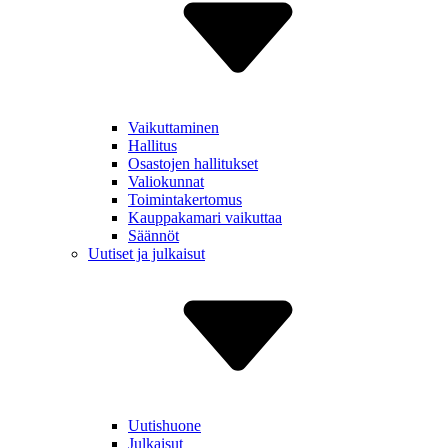
Vaikut­taminen
Hallitus
Osastojen hallitukset
Valiokunnat
Toiminta­kertomus
Kauppa­kamari vaikuttaa
Säännöt
Uutiset ja julkaisut
Uutishuone
Julkaisut