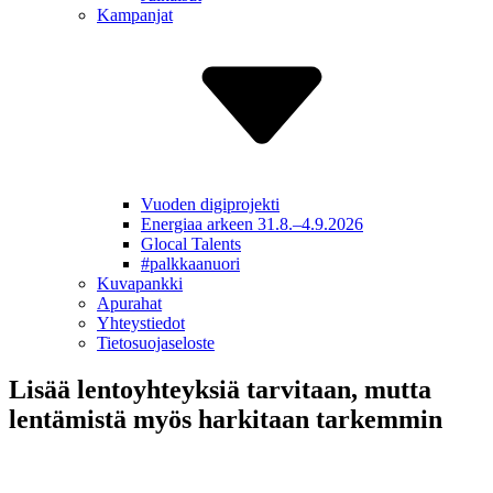
Kampanjat
Vuoden digiprojekti
Energiaa arkeen 31.8.–4.9.2026
Glocal Talents
#palkkaa­nuori
Kuvapankki
Apurahat
Yhteys­tiedot
Tietosuoja­seloste
Lisää lentoyhteyksiä tarvitaan, mutta
lentämistä myös harkitaan tarkemmin