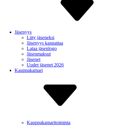
Jäsenyys
Liity jäseneksi
Jäsenyys kannattaa
Lataa jäsenlogo
Jäsenmaksut
Jäsenet
Uudet jäsenet 2026
Kauppakamari
Kauppakamaritoiminta