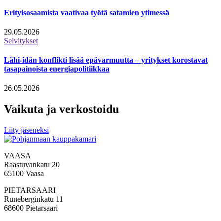
Erityisosaamista vaativaa työtä satamien ytimessä
29.05.2026
Selvitykset
Lähi-idän konflikti lisää epävarmuutta – yritykset korostavat
tasapainoista energiapolitiikkaa
26.05.2026
Vaikuta ja verkostoidu
Liity jäseneksi
VAASA
Raastuvankatu 20
65100 Vaasa
PIETARSAARI
Runeberginkatu 11
68600 Pietarsaari