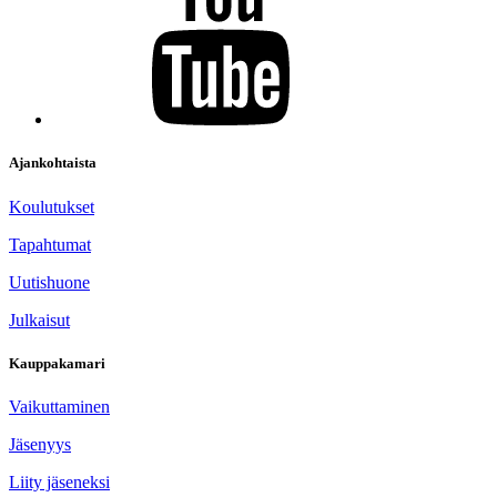
Ajankohtaista
Koulutukset
Tapahtumat
Uutishuone
Julkaisut
Kauppakamari
Vaikuttaminen
Jäsenyys
Liity jäseneksi