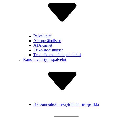
Palveluajat
Alkuperä­todistus
ATA carnet
Erikois­todistukset
Teos ulkomaan­kaupan tueksi
Kansain­välistymis­palvelut
Kansain­välisen rekry­toinnin tietopankki