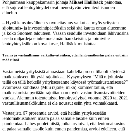
Pohjanmaan kauppakamarin johtaja
Mikael Halllbäck
painottaa,
että sujuvat lentoyhteydet ovat menestyvän vientiteollisuuden
elinehto.
– Hyvä kansainvälinen saavutettavuus vaikuttaa myös yritysten
sijoittumis- ja investointipäätöksiin sekä sitä kautta oman alueemme
ja koko Suomen talouteen. Vaasan seudulle investoidaan lähivuosina
useita miljardeja elinkeinoelämän hankkeisiin, ja toimiville
lentoyhteyksille on kova tarve, Hallbäck muistuttaa.
Teams ja vastuullisuus vaikuttavat siihen, ettei lentomatkustus palaa entisiin
määriinsä
Vastanneista yrityksistä ainoastaan kahdella prosentilla oli käytössä
matkustukseen liittyviä rajoituksia. Kysymyksen ”Mitä rajoituksia
teillä on tällä hetkellä yrityksessänne käytössä työmatkustamisessa?”
avoimessa kohdassa (Muu rajoite, mikä) kommentoitiin, että
matkustamista pyritään rajoittamaan myös vastuullisuustavoitteiden
vuoksi. Aiemmin toteutetuissa lentokyselyissä vuonna 2020 tai 2021
vastuullisuusnäkökulma ei ole noussut esiin yhtä voimakkaasti.
Vastaajista 67 prosenttia arvioi, että heidän yrityksessään
lentomatkustuksen määrä palaa samalle tasolle kuin ennen
pandemiaa. Lähes puolet niistä, jotka arvioivat, että lentomatkustus
ei palaa samalle tasolle kuin ennen pandemiaa, arvioi edelleen, että