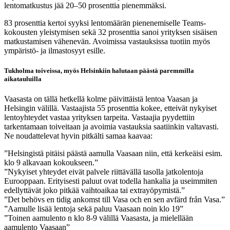
lentomatkustus jää 20–50 prosenttia pienemmäksi.
83 prosenttia kertoi syyksi lentomäärän pienenemiselle Teams-
kokousten yleistymisen sekä 32 prosenttia sanoi yrityksen sisäisen
matkustamisen vähenevän. Avoimissa vastauksissa tuotiin myös
ympäristö- ja ilmastosyyt esille.
Tukholma toiveissa, myös Helsinkiin halutaan päästä paremmilla
aikatauluilla
Vaasasta on tällä hetkellä kolme päivittäistä lentoa Vaasan ja
Helsingin välillä. Vastaajista 55 prosenttia kokee, etteivät nykyiset
lentoyhteydet vastaa yrityksen tarpeita. Vastaajia pyydettiin
tarkentamaan toiveitaan ja avoimia vastauksia saatiinkin valtavasti.
Ne noudattelevat hyvin pitkälti samaa kaavaa:
”Helsingistä pitäisi päästä aamulla Vaasaan niin, että kerkeäisi esim.
klo 9 alkavaan kokoukseen.”
”Nykyiset yhteydet eivät palvele riittävällä tasolla jatkolentoja
Eurooppaan. Erityisesti paluut ovat todella hankalia ja useimmiten
edellyttävät joko pitkää vaihtoaikaa tai extrayöpymistä.”
”Det behövs en tidig ankomst till Vasa och en sen avfärd från Vasa.”
”Aamulle lisää lentoja sekä paluu Vaasaan noin klo 19”
”Toinen aamulento n klo 8-9 välillä Vaasasta, ja mielellään
aamulento Vaasaan”