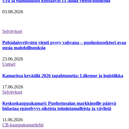
Ura ja elämänlaatu kohtaavat IT-alalla vientirannikolla
03.08.2026
Selvitykset
Pohjalaisyritysten vienti pysyy vahvana – puolustussektori avaa
uusia mahdollisuuksia
23.06.2026
Uutiset
Kamarissa keväällä 2026 tapahtunutta: Liikenne ja logistiikka
17.06.2026
Selvitykset
Keskuskauppakamari: Puolustusalan markkinoille pääsyä
hidastaa epäselvyys oikeista toimintamalleista ja väylistä
11.06.2026
CB-kauppakamarilehti