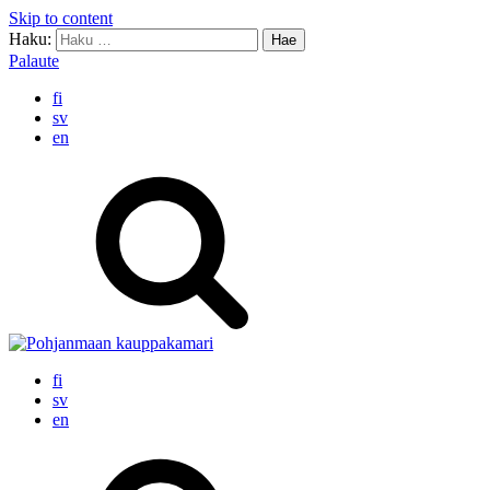
Skip to content
Haku:
Palaute
fi
sv
en
fi
sv
en