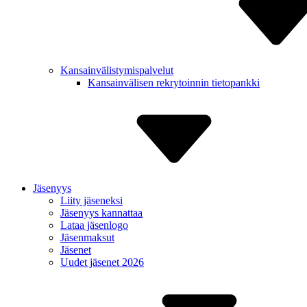
Kansain­välistymis­palvelut
Kansain­välisen rekry­toinnin tietopankki
Jäsenyys
Liity jäseneksi
Jäsenyys kannattaa
Lataa jäsenlogo
Jäsenmaksut
Jäsenet
Uudet jäsenet 2026