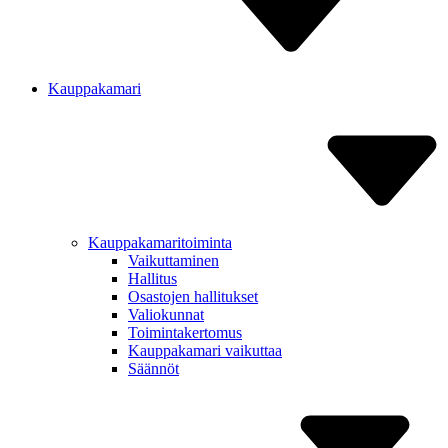
Kauppakamari
Kauppakamaritoiminta
Vaikut­taminen
Hallitus
Osastojen hallitukset
Valiokunnat
Toiminta­kertomus
Kauppa­kamari vaikuttaa
Säännöt