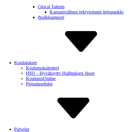
Glocal Talents
Kansain­välisen rekry­toinnin tietopankki
#palkkaa­nuori
Koulutukset
Koulutuskalenteri
HHJ – Hyväksytty Hallituksen Jäsen
Koulutus­Online
Peruutus­ehdot
Palvelut