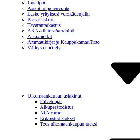
Junaliput
Asiantuntija­neuvonta
Laske yrityksesi verokäden­jälki
Päästölaskuri
Tavaran­tarkastus
AKA-kiinteistö­arviointi
Ansiomerkit
Ammattikirjat ja Kauppa­kamariTieto
Välitys­menettely
Ulkomaan­kaupan asiakirjat
Palveluajat
Alkuperä­todistus
ATA carnet
Erikois­todistukset
Teos ulkomaan­kaupan tueksi