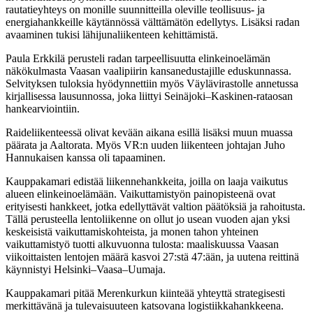
rautatieyhteys on monille suunnitteilla oleville teollisuus- ja
energiahankkeille käytännössä välttämätön edellytys. Lisäksi radan
avaaminen tukisi lähijunaliikenteen kehittämistä.
Paula Erkkilä perusteli radan tarpeellisuutta elinkeinoelämän
näkökulmasta Vaasan vaalipiirin kansanedustajille eduskunnassa.
Selvityksen tuloksia hyödynnettiin myös Väylävirastolle annetussa
kirjallisessa lausunnossa, joka liittyi Seinäjoki–Kaskinen-rataosan
hankearviointiin.
Raideliikenteessä olivat kevään aikana esillä lisäksi muun muassa
päärata ja Aaltorata. Myös VR:n uuden liikenteen johtajan Juho
Hannukaisen kanssa oli tapaaminen.
Kauppakamari edistää liikennehankkeita, joilla on laaja vaikutus
alueen elinkeinoelämään. Vaikuttamistyön painopisteenä ovat
erityisesti hankkeet, jotka edellyttävät valtion päätöksiä ja rahoitusta.
Tällä perusteella lentoliikenne on ollut jo usean vuoden ajan yksi
keskeisistä vaikuttamiskohteista, ja monen tahon yhteinen
vaikuttamistyö tuotti alkuvuonna tulosta: maaliskuussa Vaasan
viikoittaisten lentojen määrä kasvoi 27:stä 47:ään, ja uutena reittinä
käynnistyi Helsinki–Vaasa–Uumaja.
Kauppakamari pitää Merenkurkun kiinteää yhteyttä strategisesti
merkittävänä ja tulevaisuuteen katsovana logistiikkahankkeena.