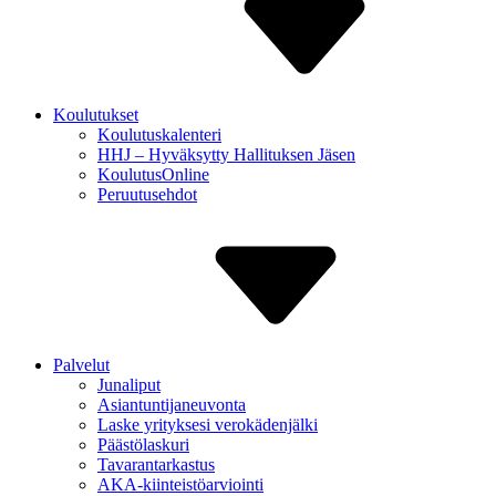
Koulutukset
Koulutuskalenteri
HHJ – Hyväksytty Hallituksen Jäsen
Koulutus­Online
Peruutus­ehdot
Palvelut
Junaliput
Asiantuntija­neuvonta
Laske yrityksesi verokäden­jälki
Päästölaskuri
Tavaran­tarkastus
AKA-kiinteistö­arviointi