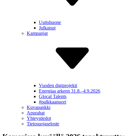
Uutishuone
Julkaisut
Kampanjat
Vuoden digiprojekti
Energiaa arkeen 31.8.–4.9.2026
Glocal Talents
#palkkaa­nuori
Kuvapankki
Apurahat
Yhteys­tiedot
Tietosuoja­seloste