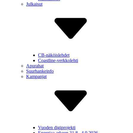
Julkaisut
CB-näköislehdet
Coastline-verkkolehti
Apurahat
Suurhankeinfo
Kampanjat
Vuoden digiprojekti
Energiaa arkeen 31.8.–4.9.2026