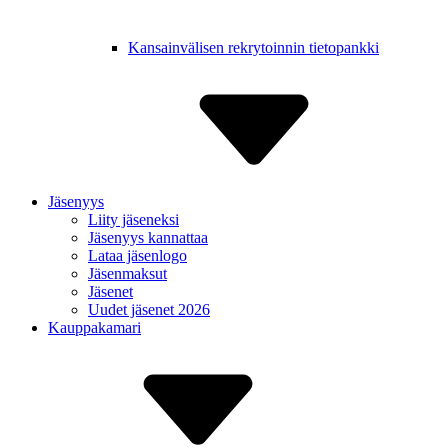
Kansain­välisen rekry­toinnin tietopankki
Jäsenyys
Liity jäseneksi
Jäsenyys kannattaa
Lataa jäsenlogo
Jäsenmaksut
Jäsenet
Uudet jäsenet 2026
Kauppakamari