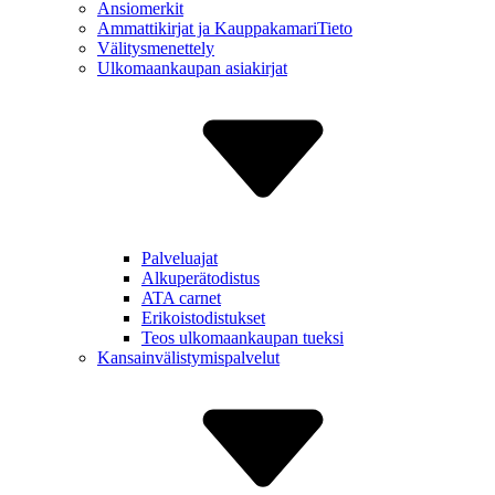
Ansiomerkit
Ammattikirjat ja Kauppa­kamariTieto
Välitys­menettely
Ulkomaan­kaupan asiakirjat
Palveluajat
Alkuperä­todistus
ATA carnet
Erikois­todistukset
Teos ulkomaan­kaupan tueksi
Kansain­välistymis­palvelut