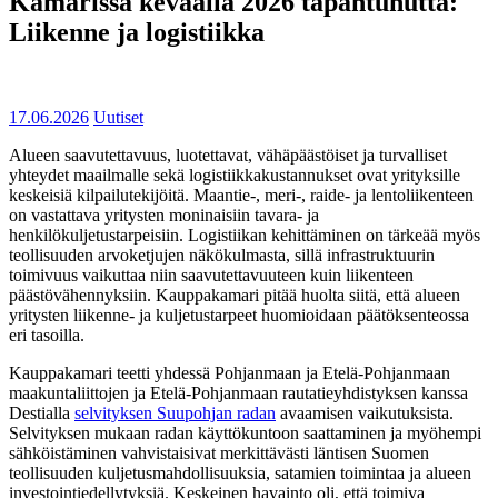
Kamarissa keväällä 2026 tapahtunutta:
Liikenne ja logistiikka
17.06.2026
Uutiset
Alueen saavutettavuus, luotettavat, vähäpäästöiset ja turvalliset
yhteydet maailmalle sekä logistiikkakustannukset ovat yrityksille
keskeisiä kilpailutekijöitä. Maantie-, meri-, raide- ja lentoliikenteen
on vastattava yritysten moninaisiin tavara- ja
henkilökuljetustarpeisiin. Logistiikan kehittäminen on tärkeää myös
teollisuuden arvoketjujen näkökulmasta, sillä infrastruktuurin
toimivuus vaikuttaa niin saavutettavuuteen kuin liikenteen
päästövähennyksiin. Kauppakamari pitää huolta siitä, että alueen
yritysten liikenne- ja kuljetustarpeet huomioidaan päätöksenteossa
eri tasoilla.
Kauppakamari teetti yhdessä Pohjanmaan ja Etelä-Pohjanmaan
maakuntaliittojen ja Etelä-Pohjanmaan rautatieyhdistyksen kanssa
Destialla
selvityksen Suupohjan radan
avaamisen vaikutuksista.
Selvityksen mukaan radan käyttökuntoon saattaminen ja myöhempi
sähköistäminen vahvistaisivat merkittävästi läntisen Suomen
teollisuuden kuljetusmahdollisuuksia, satamien toimintaa ja alueen
investointiedellytyksiä. Keskeinen havainto oli, että toimiva