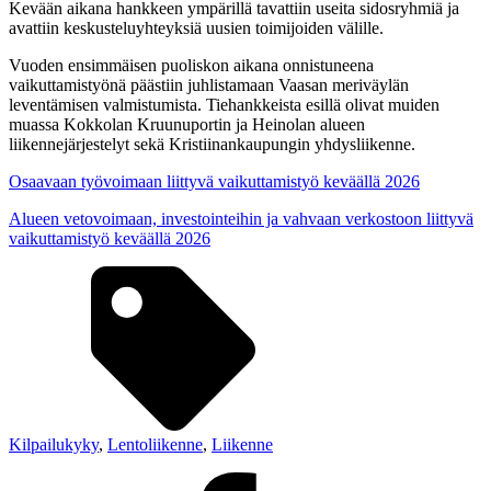
Kevään aikana hankkeen ympärillä tavattiin useita sidosryhmiä ja
avattiin keskusteluyhteyksiä uusien toimijoiden välille.
Vuoden ensimmäisen puoliskon aikana onnistuneena
vaikuttamistyönä päästiin juhlistamaan Vaasan meriväylän
leventämisen valmistumista. Tiehankkeista esillä olivat muiden
muassa Kokkolan Kruunuportin ja Heinolan alueen
liikennejärjestelyt sekä Kristiinankaupungin yhdysliikenne.
Osaavaan työvoimaan liittyvä vaikuttamistyö keväällä 2026
Alueen vetovoimaan, investointeihin ja vahvaan verkostoon liittyvä
vaikuttamistyö keväällä 2026
Kilpailukyky
,
Lentoliikenne
,
Liikenne