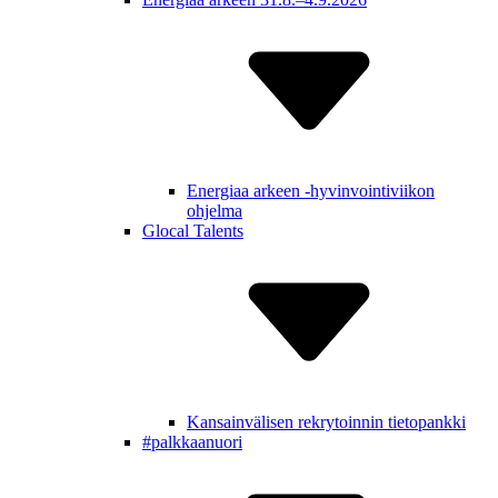
Energiaa arkeen -hyvinvointiviikon
ohjelma
Glocal Talents
Kansain­välisen rekry­toinnin tietopankki
#palkkaa­nuori