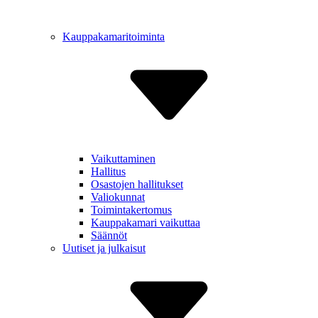
Kauppakamaritoiminta
Vaikut­taminen
Hallitus
Osastojen hallitukset
Valiokunnat
Toiminta­kertomus
Kauppa­kamari vaikuttaa
Säännöt
Uutiset ja julkaisut