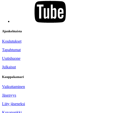
Ajankohtaista
Koulutukset
Tapahtumat
Uutishuone
Julkaisut
Kauppakamari
Vaikuttaminen
Jäsenyys
Liity jäseneksi
Kuvapankki