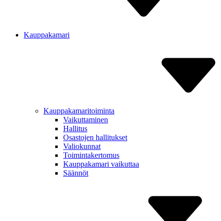
Kauppakamari
Kauppakamaritoiminta
Vaikut­taminen
Hallitus
Osastojen hallitukset
Valiokunnat
Toiminta­kertomus
Kauppa­kamari vaikuttaa
Säännöt