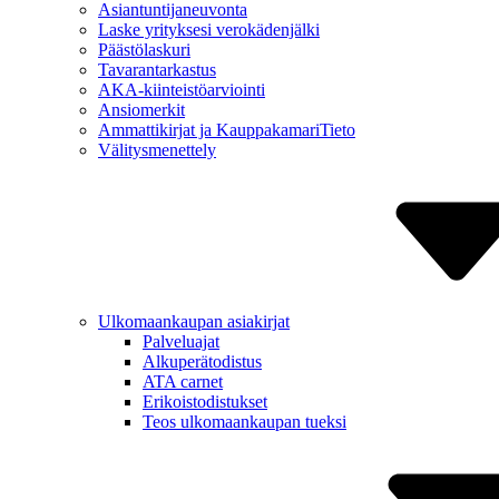
Asiantuntija­neuvonta
Laske yrityksesi verokäden­jälki
Päästölaskuri
Tavaran­tarkastus
AKA-kiinteistö­arviointi
Ansiomerkit
Ammattikirjat ja Kauppa­kamariTieto
Välitys­menettely
Ulkomaan­kaupan asiakirjat
Palveluajat
Alkuperä­todistus
ATA carnet
Erikois­todistukset
Teos ulkomaan­kaupan tueksi