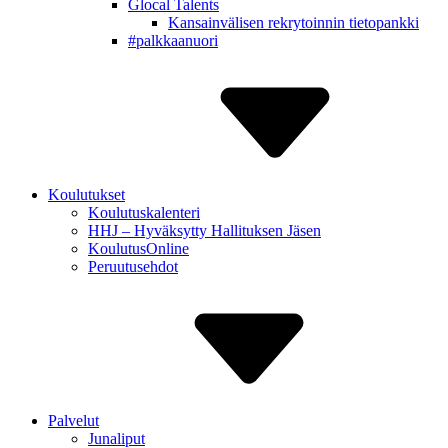
Glocal Talents
Kansain­välisen rekry­toinnin tietopankki
#palkkaa­nuori
Koulutukset
Koulutuskalenteri
HHJ – Hyväksytty Hallituksen Jäsen
Koulutus­Online
Peruutus­ehdot
Palvelut
Junaliput