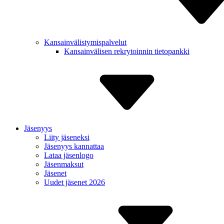
Kansain­välistymis­palvelut
Kansain­välisen rekry­toinnin tietopankki
Jäsenyys
Liity jäseneksi
Jäsenyys kannattaa
Lataa jäsenlogo
Jäsenmaksut
Jäsenet
Uudet jäsenet 2026