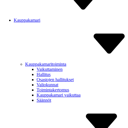
Kauppakamari
Kauppakamaritoiminta
Vaikut­taminen
Hallitus
Osastojen hallitukset
Valiokunnat
Toiminta­kertomus
Kauppa­kamari vaikuttaa
Säännöt