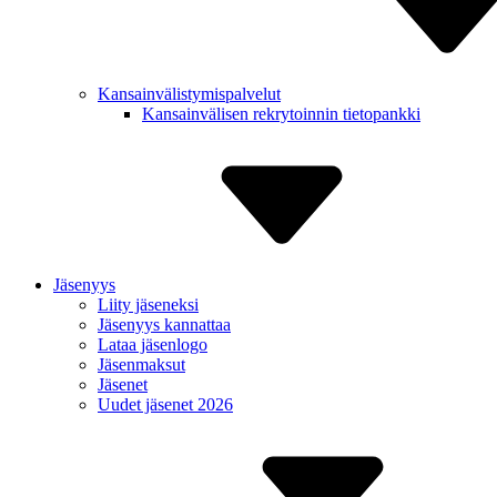
Kansain­välistymis­palvelut
Kansain­välisen rekry­toinnin tietopankki
Jäsenyys
Liity jäseneksi
Jäsenyys kannattaa
Lataa jäsenlogo
Jäsenmaksut
Jäsenet
Uudet jäsenet 2026