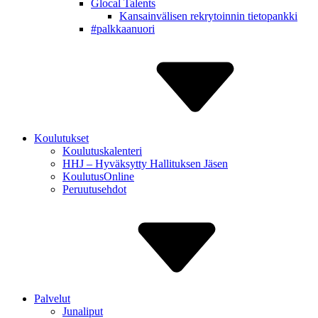
Glocal Talents
Kansain­välisen rekry­toinnin tietopankki
#palkkaa­nuori
Koulutukset
Koulutuskalenteri
HHJ – Hyväksytty Hallituksen Jäsen
Koulutus­Online
Peruutus­ehdot
Palvelut
Junaliput