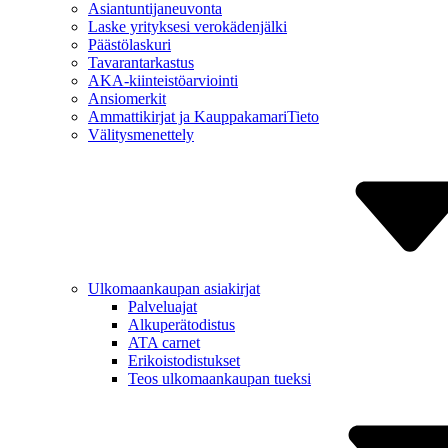
Asiantuntija­neuvonta
Laske yrityksesi verokäden­jälki
Päästölaskuri
Tavaran­tarkastus
AKA-kiinteistö­arviointi
Ansiomerkit
Ammattikirjat ja Kauppa­kamariTieto
Välitys­menettely
Ulkomaan­kaupan asiakirjat
Palveluajat
Alkuperä­todistus
ATA carnet
Erikois­todistukset
Teos ulkomaan­kaupan tueksi