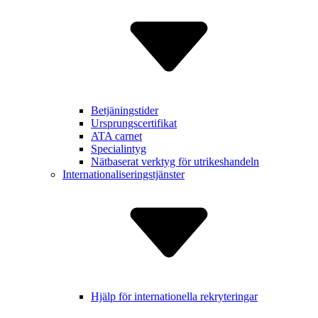
Betjäning­stider
Ursprungs­certifikat
ATA carnet
Specialintyg
Nätbaserat verktyg för utrikes­handeln
Internatio­naliserings­tjänster
Hjälp för inter­nationella rekry­teringar