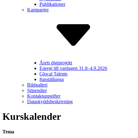
Publikationer
Kampanjer
Årets digiprojekt
Energi till vardagen 31.8–4.9.2026
Glocal Talents
#anställunga
Bildgalleri
Stipendier
Kontakt­uppgifter
Dataskydds­beskrivning
Kurskalender
Tema