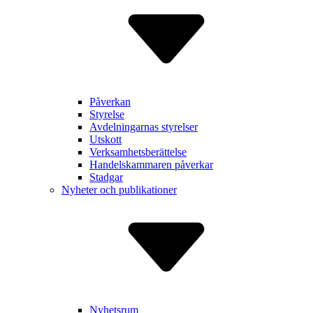
Påverkan
Styrelse
Avdelnin­garnas styrelser
Utskott
Verksam­hetsberätt­else
Handels­kammaren påverkar
Stadgar
Nyheter och publikationer
Nyhetsrum