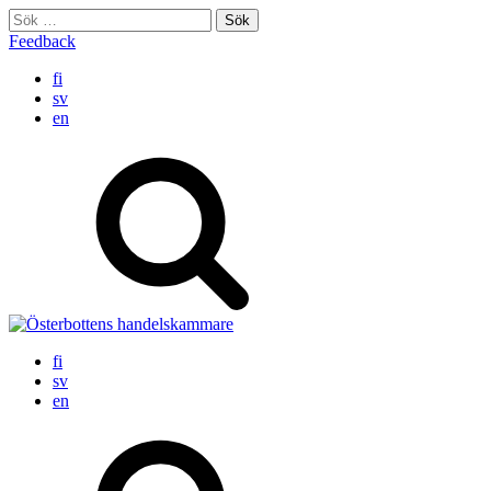
Skip
Sök
to
efter:
Feedback
content
fi
sv
en
fi
sv
en