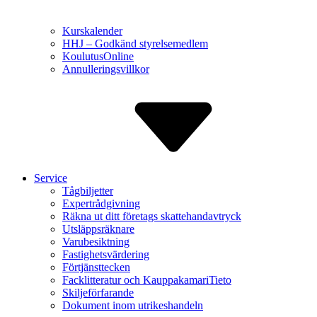
Kurskalender
HHJ – Godkänd styrelse­medlem
Koulutus­Online
Annulle­ringsvillkor
Service
Tågbiljetter
Expert­rådgivning
Räkna ut ditt företags skatte­handavtryck
Utsläppsräknare
Varu­besiktning
Fastighets­värdering
Förtjänst­tecken
Facklitte­ratur och Kauppa­kamariTieto
Skiljeför­farande
Dokument inom utrikes­handeln