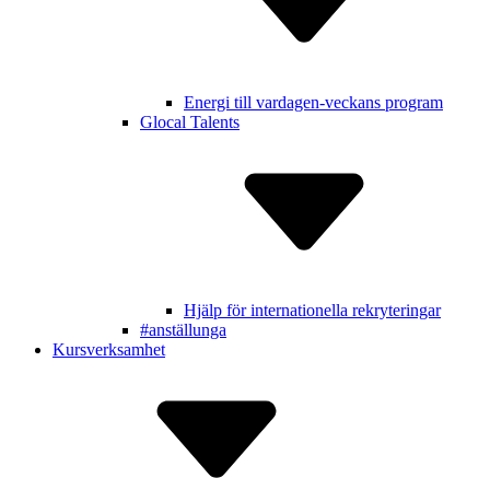
Energi till vardagen-veckans program
Glocal Talents
Hjälp för inter­nationella rekry­teringar
#anställunga
Kursverksamhet