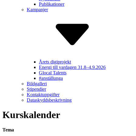
Publikationer
Kampanjer
Årets digiprojekt
Energi till vardagen 31.8–4.9.2026
Glocal Talents
#anställunga
Bildgalleri
Stipendier
Kontakt­uppgifter
Dataskydds­beskrivning
Kurskalender
Tema