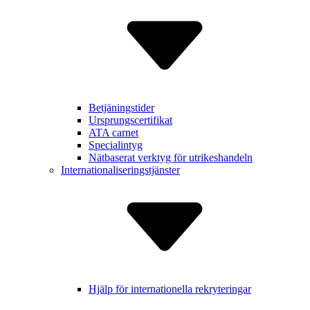
Betjäning­stider
Ursprungs­certifikat
ATA carnet
Specialintyg
Nätbaserat verktyg för utrikes­handeln
Internatio­naliserings­tjänster
Hjälp för inter­nationella rekry­teringar