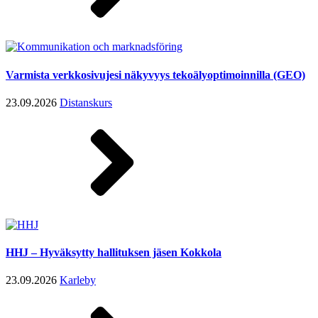
Varmista verkkosivujesi näkyvyys tekoälyoptimoinnilla (GEO)
23.09.2026
Distanskurs
HHJ – Hyväksytty hallituksen jäsen Kokkola
23.09.2026
Karleby