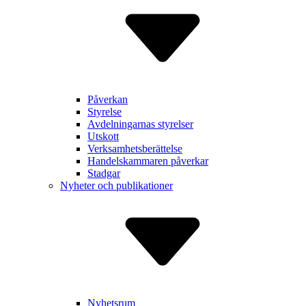
Påverkan
Styrelse
Avdelnin­garnas styrelser
Utskott
Verksam­hetsberätt­else
Handels­kammaren påverkar
Stadgar
Nyheter och publikationer
Nyhetsrum