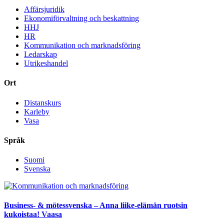
Affärsjuridik
Ekonomiförvaltning och beskattning
HHJ
HR
Kommunikation och marknadsföring
Ledarskap
Utrikeshandel
Ort
Distanskurs
Karleby
Vasa
Språk
Suomi
Svenska
Business- & mötessvenska – Anna liike-elämän ruotsin
kukoistaa! Vaasa