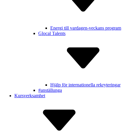
Energi till vardagen-veckans program
Glocal Talents
Hjälp för inter­nationella rekry­teringar
#anställunga
Kursverksamhet