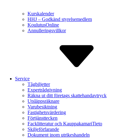
Kurskalender
HHJ – Godkänd styrelse­medlem
Koulutus­Online
Annulle­ringsvillkor
Service
Tågbiljetter
Expert­rådgivning
Räkna ut ditt företags skatte­handavtryck
Utsläppsräknare
Varu­besiktning
Fastighets­värdering
Förtjänst­tecken
Facklitte­ratur och Kauppa­kamariTieto
Skiljeför­farande
Dokument inom utrikes­handeln