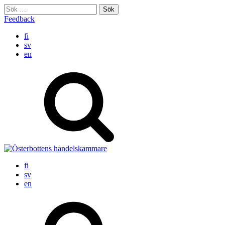
Skip
Sök
to
efter:
Feedback
content
fi
sv
en
fi
sv
en