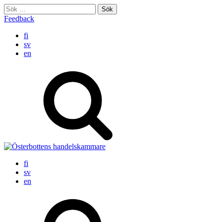
Skip
Sök
to
efter:
Feedback
content
fi
sv
en
fi
sv
en