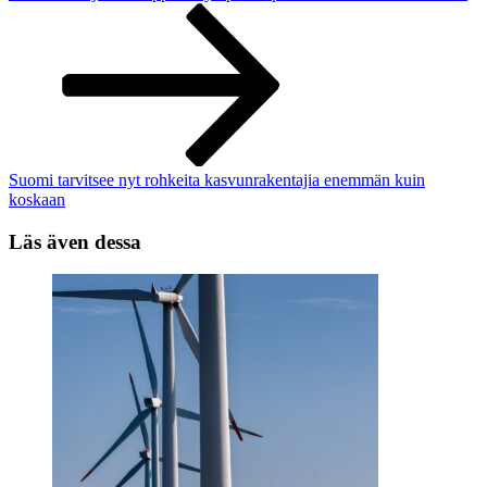
Suomi tarvitsee nyt rohkeita kasvunrakentajia enemmän kuin
koskaan
Läs även dessa