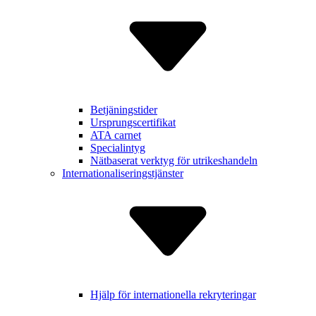
Betjäning­stider
Ursprungs­certifikat
ATA carnet
Specialintyg
Nätbaserat verktyg för utrikes­handeln
Internatio­naliserings­tjänster
Hjälp för inter­nationella rekry­teringar