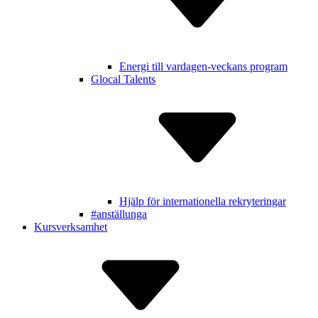
Energi till vardagen-veckans program
Glocal Talents
Hjälp för inter­nationella rekry­teringar
#anställunga
Kursverksamhet