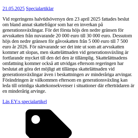
21.05.2025
Specialartiklar
Vid regeringens halvtidsöversyn den 23 april 2025 fattades beslut
om bland annat skattefrågor som har en inverkan på
generationsväxlingar. För det första höjs den nedre gränsen för
arvsskatten från nuvarande 20 000 euro till 30 000 euro. Dessutom
höjs den nedre gränsen för gåvoskatten från 5 000 euro till 7 500
euro år 2026. För närvarande ser det inte ut som att arvsskatten
kommer att slopas, men skattelättnaden vid generationsväxling är
fortfarande mycket till den del den är tillämplig. Skattelättnadens
omfattning kommer också att utvidgas eftersom regeringen har
beslutat att göra det möjligt att tillämpa skattelättnaden vid
generationsväxlingar även i beskattningen av minderåriga arvingar.
Förändringen är välkommen eftersom en generationsväxling kan
leda till orimliga skattekonsekvenser i situationer där efterträdaren är
en minderårig arvinge.
Läs EY:s specialartikel