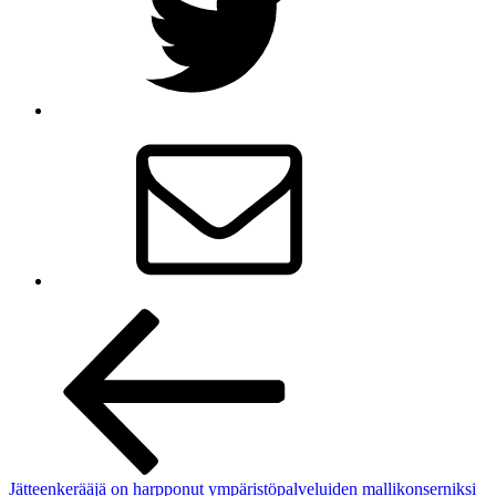
Inläggsnavigering
Jätteenkerääjä on harpponut ympäristöpalveluiden mallikonserniksi