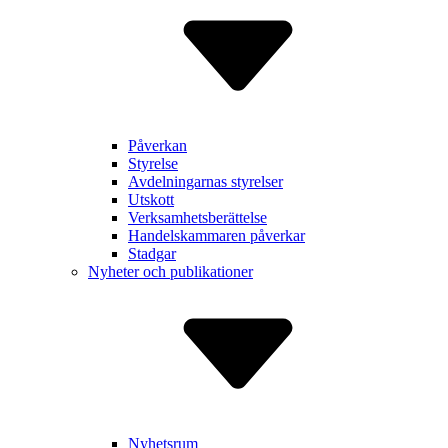
Påverkan
Styrelse
Avdelnin­garnas styrelser
Utskott
Verksam­hetsberätt­else
Handels­kammaren påverkar
Stadgar
Nyheter och publikationer
Nyhetsrum