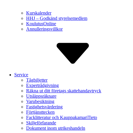
Kurskalender
HHJ – Godkänd styrelse­medlem
Koulutus­Online
Annulle­ringsvillkor
Service
Tågbiljetter
Expert­rådgivning
Räkna ut ditt företags skatte­handavtryck
Utsläppsräknare
Varu­besiktning
Fastighets­värdering
Förtjänst­tecken
Facklitte­ratur och Kauppa­kamariTieto
Skiljeför­farande
Dokument inom utrikes­handeln