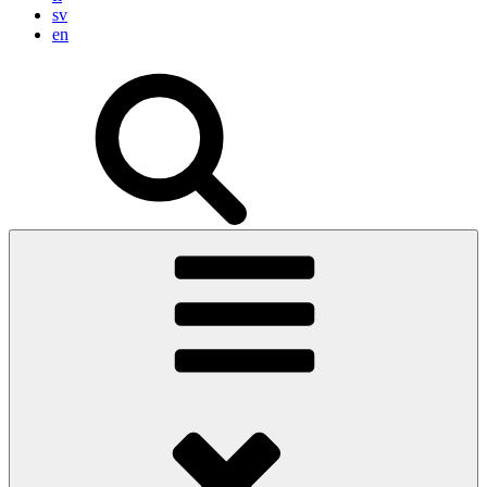
sv
en