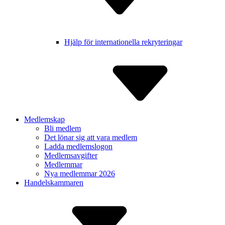
Hjälp för inter­nationella rekry­teringar
Medlemskap
Bli medlem
Det lönar sig att vara medlem
Ladda medlem­slogon
Medlems­avgifter
Medlemmar
Nya medlemmar 2026
Handelskammaren