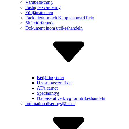
Varu­besiktning
Fastighets­värdering
Förtjänst­tecken
Facklitte­ratur och Kauppa­kamariTieto
Skiljeför­farande
Dokument inom utrikes­handeln
Betjäning­stider
Ursprungs­certifikat
ATA carnet
Specialintyg
Nätbaserat verktyg för utrikes­handeln
Internatio­naliserings­tjänster