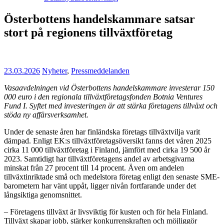
Österbottens handelskammare satsar
stort på regionens tillväxtföretag
23.03.2026
Nyheter
,
Pressmeddelanden
Vasaavdelningen vid Österbottens handelskammare investerar 150
000 euro i den regionala tillväxtföretagsfonden Botnia Ventures
Fund I. Syftet med investeringen är att stärka företagens tillväxt och
stöda ny affärsverksamhet.
Under de senaste åren har finländska företags tillväxtvilja varit
dämpad. Enligt EK:s tillväxtföretagsöversikt fanns det våren 2025
cirka 11 000 tillväxtföretag i Finland, jämfört med cirka 19 500 år
2023. Samtidigt har tillväxtföretagens andel av arbetsgivarna
minskat från 27 procent till 14 procent. Även om andelen
tillväxtinriktade små och medelstora företag enligt den senaste SME-
barometern har vänt uppåt, ligger nivån fortfarande under det
långsiktiga genomsnittet.
– Företagens tillväxt är livsviktig för kusten och för hela Finland.
Tillväxt skapar jobb, stärker konkurrenskraften och möjliggör