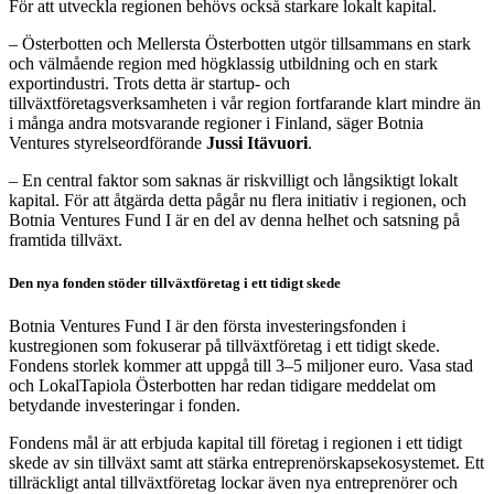
För att utveckla regionen behövs också starkare lokalt kapital.
– Österbotten och Mellersta Österbotten utgör tillsammans en stark
och välmående region med högklassig utbildning och en stark
exportindustri. Trots detta är startup- och
tillväxtföretagsverksamheten i vår region fortfarande klart mindre än
i många andra motsvarande regioner i Finland, säger Botnia
Ventures styrelseordförande
Jussi Itävuori
.
– En central faktor som saknas är riskvilligt och långsiktigt lokalt
kapital. För att åtgärda detta pågår nu flera initiativ i regionen, och
Botnia Ventures Fund I är en del av denna helhet och satsning på
framtida tillväxt.
Den nya fonden stöder tillväxtföretag i ett tidigt skede
Botnia Ventures Fund I är den första investeringsfonden i
kustregionen som fokuserar på tillväxtföretag i ett tidigt skede.
Fondens storlek kommer att uppgå till 3–5 miljoner euro. Vasa stad
och LokalTapiola Österbotten har redan tidigare meddelat om
betydande investeringar i fonden.
Fondens mål är att erbjuda kapital till företag i regionen i ett tidigt
skede av sin tillväxt samt att stärka entreprenörskapsekosystemet. Ett
tillräckligt antal tillväxtföretag lockar även nya entreprenörer och