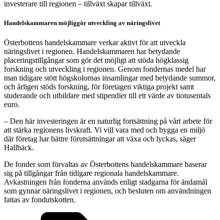
investerare till regionen – tillväxt skapar tillväxt.
Handelskammaren möjliggör utveckling av näringslivet
Österbottens handelskammare verkar aktivt för att utveckla
näringslivet i regionen. Handelskammaren har betydande
placeringstillgångar som gör det möjligt att stöda högklassig
forskning och utveckling i regionen. Genom fondernas medel har
man tidigare stött högskolornas insamlingar med betydande summor,
och årligen stöds forskning, för företagen viktiga projekt samt
studerande och utbildare med stipendier till ett värde av tiotusentals
euro.
– Den här investeringen är en naturlig fortsättning på vårt arbete för
att stärka regionens livskraft. Vi vill vara med och bygga en miljö
där företag har bättre förutsättningar att växa och lyckas, säger
Hallbäck.
De fonder som förvaltas av Österbottens handelskammare baserar
sig på tillgångar från tidigare regionala handelskammare.
Avkastningen från fonderna används enligt stadgarna för ändamål
som gynnar näringslivet i regionen, och besluten om användningen
fattas av fondutskotten.