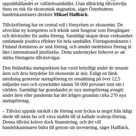
upprätthållandet av välfärdssamhället. Utan tillräcklig tillväxtvilja
finns en risk för ekonomisk stagnation, säger Österbottens
handelskammares direktör
Mikael Hallbäck
.
Tillväxtföretag har en central roll i förnyelsen av ekonomin. De
utvecklar ny kompetens och teknik samt fungerar som föregångare
och drivkrafter för andra företag. Samtidigt skapar deras verksamhet
omfattande positiva effekter för hela samhället. Företagsstrukturen i
Finland domineras av små företag, och antalet medelstora företag är
litet i internationell jämförelse. Detta understryker behovet av att
stärka företagens tillväxtvägar.
Den finländska startupsektorn har vuxit betydligt under de senaste
åren och dess betydelse för ekonomin är stor. Enligt en färsk
utredning genererar startupföretag en omsättning på över 12,5
miljarder euro och sysselsätter nästan 50 000 personer runt om i
världen. Samtidigt har grundandet av nya startupföretag avtagit:
under åren efter pandemin har det årligen grundats cirka 270 nya
startupföretag.
– Tillväxt uppstår särskilt i de företag som lyckas ta steget från tidigt
skede till nästa fas och växa snabbt till så kallade scaleup-företag.
Denna tillväxt kräver dock finansiering, och det vill
handelskammaren bidra till genom sin investering, säger Hallbäck.