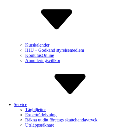
Kurskalender
HHJ – Godkänd styrelse­medlem
Koulutus­Online
Annulle­ringsvillkor
Service
Tågbiljetter
Expert­rådgivning
Räkna ut ditt företags skatte­handavtryck
Utsläppsräknare