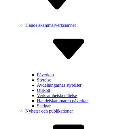
Handelskammarverksamhet
Påverkan
Styrelse
Avdelnin­garnas styrelser
Utskott
Verksam­hetsberätt­else
Handels­kammaren påverkar
Stadgar
Nyheter och publikationer