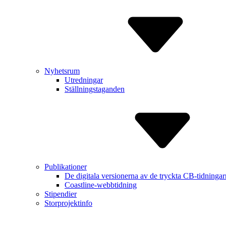
Nyhetsrum
Utredningar
Ställningstaganden
Publikationer
De digitala versionerna av de tryckta CB-tidninga
Coastline-webbtidning
Stipendier
Storprojektinfo