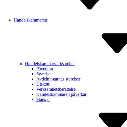
Handelskammaren
Handelskammarverksamhet
Påverkan
Styrelse
Avdelnin­garnas styrelser
Utskott
Verksam­hetsberätt­else
Handels­kammaren påverkar
Stadgar