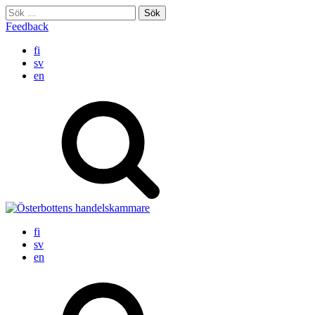
Skip
Sök
to
efter:
Feedback
content
fi
sv
en
fi
sv
en