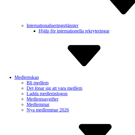
Internatio­naliserings­tjänster
Hjälp för inter­nationella rekry­teringar
Medlemskap
Bli medlem
Det lönar sig att vara medlem
Ladda medlem­slogon
Medlems­avgifter
Medlemmar
Nya medlemmar 2026