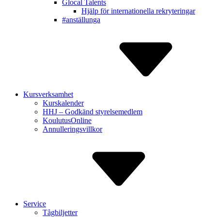
Glocal Talents
Hjälp för inter­nationella rekry­teringar
#anställunga
Kursverksamhet
Kurskalender
HHJ – Godkänd styrelse­medlem
Koulutus­Online
Annulle­ringsvillkor
Service
Tågbiljetter