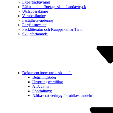
Expert­rådgivning
Räkna ut ditt företags skatte­handavtryck
Utsläppsräknare
Varu­besiktning
Fastighets­värdering
Förtjänst­tecken
Facklitte­ratur och Kauppa­kamariTieto
Skiljeför­farande
Dokument inom utrikes­handeln
Betjäning­stider
Ursprungs­certifikat
ATA carnet
Specialintyg
Nätbaserat verktyg för utrikes­handeln