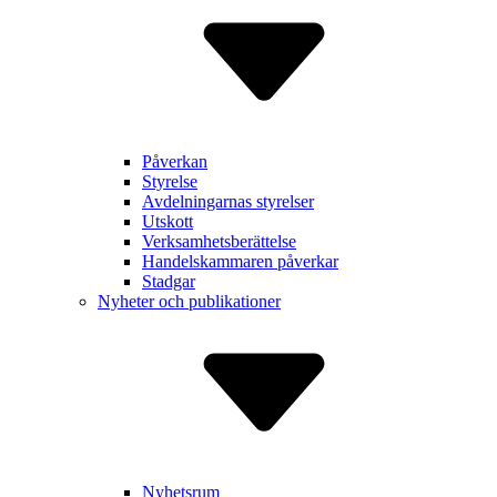
Påverkan
Styrelse
Avdelnin­garnas styrelser
Utskott
Verksam­hetsberätt­else
Handels­kammaren påverkar
Stadgar
Nyheter och publikationer
Nyhetsrum