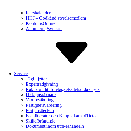
Kurskalender
HHJ – Godkänd styrelse­medlem
Koulutus­Online
Annulle­ringsvillkor
Service
Tågbiljetter
Expert­rådgivning
Räkna ut ditt företags skatte­handavtryck
Utsläppsräknare
Varu­besiktning
Fastighets­värdering
Förtjänst­tecken
Facklitte­ratur och Kauppa­kamariTieto
Skiljeför­farande
Dokument inom utrikes­handeln