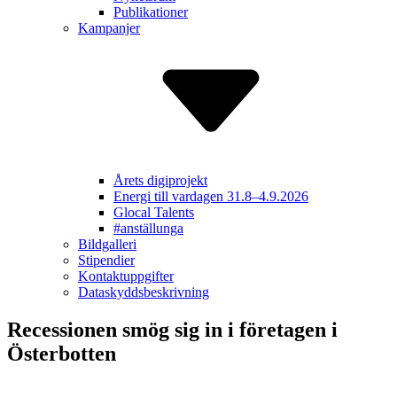
Publikationer
Kampanjer
Årets digiprojekt
Energi till vardagen 31.8–4.9.2026
Glocal Talents
#anställunga
Bildgalleri
Stipendier
Kontakt­uppgifter
Dataskydds­beskrivning
Recessionen smög sig in i företagen i
Österbotten