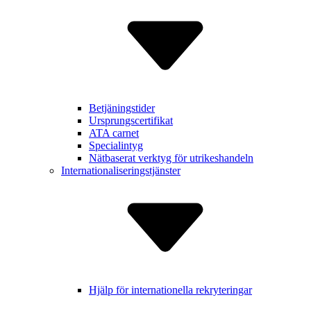
Betjäning­stider
Ursprungs­certifikat
ATA carnet
Specialintyg
Nätbaserat verktyg för utrikes­handeln
Internatio­naliserings­tjänster
Hjälp för inter­nationella rekry­teringar