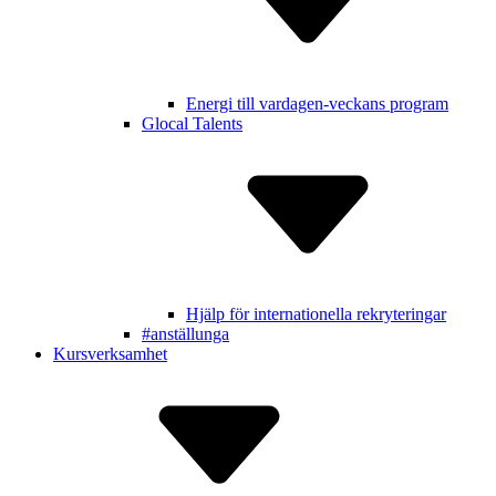
Energi till vardagen-veckans program
Glocal Talents
Hjälp för inter­nationella rekry­teringar
#anställunga
Kursverksamhet