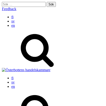
Skip
Sök
to
efter:
Feedback
content
fi
sv
en
fi
sv
en