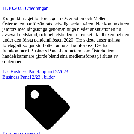
11.10.2023
Utredningar
Konjunkturläget för företagen i Österbotten och Mellersta
Österbotten har försämrats betydligt sedan våren. När konjunkturen
jämförs med långsiktiga genomsnittliga nivåer är situationen nu
avsevärt nedstämd, och helhetsbilden är mycket lik till exempel den
under den första pandemihösten 2020. Trots detta anser många
företag att konjunkturbotten ännu är framför oss. Det här
framkommer i Business Panel-barometern som Österbottens
handelskammare gjorde bland sina medlemsföretag i slutet av
september.
Läs Business Panel-rapport 2/2023
Business Panel 2/23 i bilder
Ekonomisk översikt