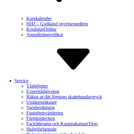
Kurskalender
HHJ – Godkänd styrelse­medlem
Koulutus­Online
Annulle­ringsvillkor
Service
Tågbiljetter
Expert­rådgivning
Räkna ut ditt företags skatte­handavtryck
Utsläppsräknare
Varu­besiktning
Fastighets­värdering
Förtjänst­tecken
Facklitte­ratur och Kauppa­kamariTieto
Skiljeför­farande