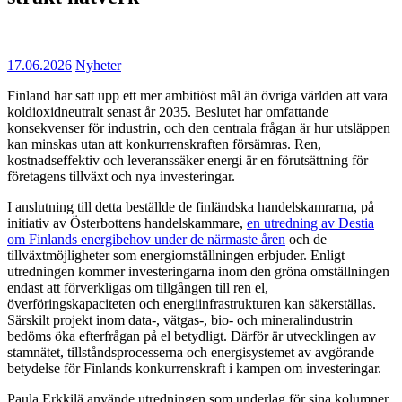
17.06.2026
Nyheter
Finland har satt upp ett mer ambitiöst mål än övriga världen att vara
koldioxidneutralt senast år 2035. Beslutet har omfattande
konsekvenser för industrin, och den centrala frågan är hur utsläppen
kan minskas utan att konkurrenskraften försämras. Ren,
kostnadseffektiv och leveranssäker energi är en förutsättning för
företagens tillväxt och nya investeringar.
I anslutning till detta beställde de finländska handelskamrarna, på
initiativ av Österbottens handelskammare,
en utredning av Destia
om Finlands energibehov under de närmaste åren
och de
tillväxtmöjligheter som energiomställningen erbjuder. Enligt
utredningen kommer investeringarna inom den gröna omställningen
endast att förverkligas om tillgången till ren el,
överföringskapaciteten och energiinfrastrukturen kan säkerställas.
Särskilt projekt inom data-, vätgas-, bio- och mineralindustrin
bedöms öka efterfrågan på el betydligt. Därför är utvecklingen av
stamnätet, tillståndsprocesserna och energisystemet av avgörande
betydelse för Finlands konkurrenskraft i kampen om investeringar.
Paula Erkkilä använde utredningen som underlag för sina kolumner