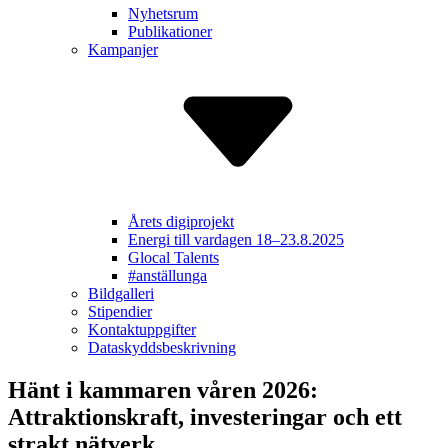
Nyhetsrum
Publikationer
Kampanjer
Årets digiprojekt
Energi till vardagen 18–23.8.2025
Glocal Talents
#anställunga
Bildgalleri
Stipendier
Kontakt­uppgifter
Dataskydds­beskrivning
Hänt i kammaren våren 2026:
Attraktionskraft, investeringar och ett
strakt nätverk