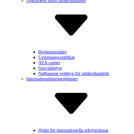
Dokument inom utrikes­handeln
Betjäning­stider
Ursprungs­certifikat
ATA carnet
Specialintyg
Nätbaserat verktyg för utrikes­handeln
Internatio­naliserings­tjänster
Hjälp för inter­nationella rekry­teringar