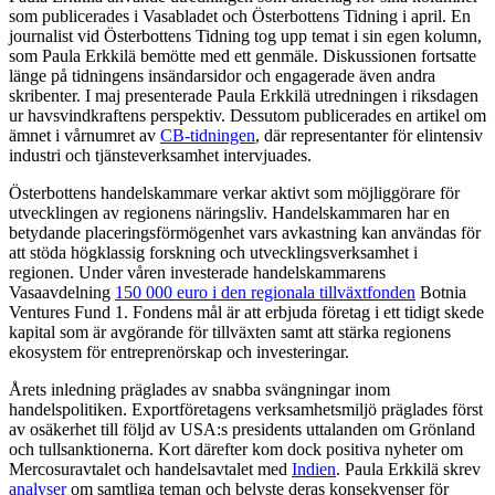
som publicerades i Vasabladet och Österbottens Tidning i april. En
journalist vid Österbottens Tidning tog upp temat i sin egen kolumn,
som Paula Erkkilä bemötte med ett genmäle. Diskussionen fortsatte
länge på tidningens insändarsidor och engagerade även andra
skribenter. I maj presenterade Paula Erkkilä utredningen i riksdagen
ur havsvindkraftens perspektiv. Dessutom publicerades en artikel om
ämnet i vårnumret av
CB-tidningen
, där representanter för elintensiv
industri och tjänsteverksamhet intervjuades.
Österbottens handelskammare verkar aktivt som möjliggörare för
utvecklingen av regionens näringsliv. Handelskammaren har en
betydande placeringsförmögenhet vars avkastning kan användas för
att stöda högklassig forskning och utvecklingsverksamhet i
regionen. Under våren investerade handelskammarens
Vasaavdelning
150 000 euro i den regionala tillväxtfonden
Botnia
Ventures Fund 1. Fondens mål är att erbjuda företag i ett tidigt skede
kapital som är avgörande för tillväxten samt att stärka regionens
ekosystem för entreprenörskap och investeringar.
Årets inledning präglades av snabba svängningar inom
handelspolitiken. Exportföretagens verksamhetsmiljö präglades först
av osäkerhet till följd av USA:s presidents uttalanden om Grönland
och tullsanktionerna. Kort därefter kom dock positiva nyheter om
Mercosuravtalet och handelsavtalet med
Indien
. Paula Erkkilä skrev
analyser
om samtliga teman och belyste deras konsekvenser för