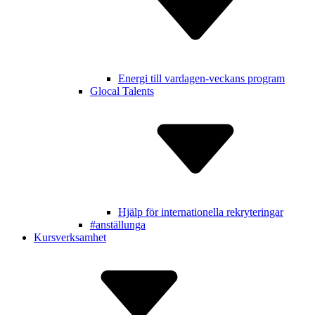
Energi till vardagen-veckans program
Glocal Talents
Hjälp för inter­nationella rekry­teringar
#anställunga
Kursverksamhet