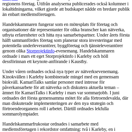
regionens företag. Utifrån analyserna publicerades också kolumner i
lokaltidningarna, vilket gjorde att budskapet nådde en bredare publik
än enbart medlemsföretagen.
Handelskammaren fungerar som en mötesplats för företag och
organisationer där representanter för olika branscher kan nätverka,
utbyta erfarenheter och hitta nya samarbetspartner. Under årets första
hälft sammanfördes företag som planerar stora investeringar med
potentiella underleverantörer, byggföretag och tjänsteleverantörer
genom olika
Storprojektinfo
-evenemang. Handelskammaren
ordnade i mars ett eget Storprojektinfo i Karleby och höll
dessförinnan ett keynote-anförande i Kaustby.
Under våren ordnades också nya typer av nätverksevenemang.
Kinokvällen i Karleby kombinerade mingel med en gemensam
biokväll. KamariTalks samlar personer med intresse för
påverkansarbete för att nätverka och diskutera aktuella teman –
ämnet för KamariTalks i Karleby i mars var sommarjobb. I juni
ordnades det första gemensamma mötet för alla förtroendevalda, där
man diskuterade implementeringen av den nya strategin och
förtroendeorganens roll i arbetet. Därtill ordnades lekfulla
sommarolympiader.
Handelskammarfrukostar ordnades i samarbete med
medlemsföretagen i rekordstor omfattning: två i Karleby, en i