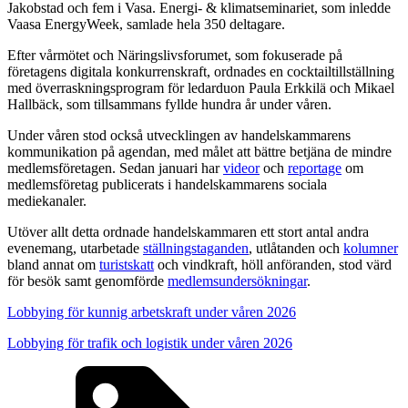
Jakobstad och fem i Vasa. Energi- & klimatseminariet, som inledde
Vaasa EnergyWeek, samlade hela 350 deltagare.
Efter vårmötet och Näringslivsforumet, som fokuserade på
företagens digitala konkurrenskraft, ordnades en cocktailtillställning
med överraskningsprogram för ledarduon Paula Erkkilä och Mikael
Hallbäck, som tillsammans fyllde hundra år under våren.
Under våren stod också utvecklingen av handelskammarens
kommunikation på agendan, med målet att bättre betjäna de mindre
medlemsföretagen. Sedan januari har
videor
och
reportage
om
medlemsföretag publicerats i handelskammarens sociala
mediekanaler.
Utöver allt detta ordnade handelskammaren ett stort antal andra
evenemang, utarbetade
ställningstaganden
, utlåtanden och
kolumner
bland annat om
turistskatt
och vindkraft, höll anföranden, stod värd
för besök samt genomförde
medlemsundersökningar
.
Lobbying för kunnig arbetskraft under våren 2026
Lobbying för trafik och logistik under våren 2026