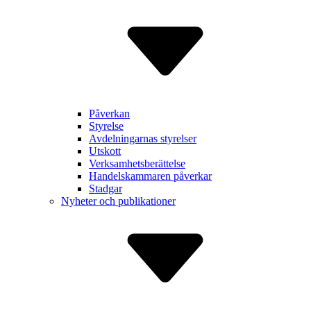
Påverkan
Styrelse
Avdelnin­garnas styrelser
Utskott
Verksam­hetsberätt­else
Handels­kammaren påverkar
Stadgar
Nyheter och publikationer