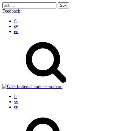
Skip
Sök
to
efter:
Feedback
content
fi
sv
en
fi
sv
en