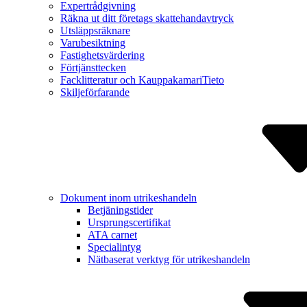
Expert­rådgivning
Räkna ut ditt företags skatte­handavtryck
Utsläppsräknare
Varu­besiktning
Fastighets­värdering
Förtjänst­tecken
Facklitte­ratur och Kauppa­kamariTieto
Skiljeför­farande
Dokument inom utrikes­handeln
Betjäning­stider
Ursprungs­certifikat
ATA carnet
Specialintyg
Nätbaserat verktyg för utrikes­handeln