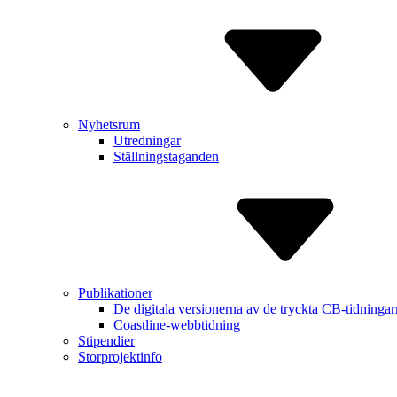
Nyhetsrum
Utredningar
Ställningstaganden
Publikationer
De digitala versionerna av de tryckta CB-tidninga
Coastline-webbtidning
Stipendier
Storprojektinfo