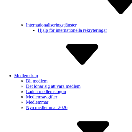
Internatio­naliserings­tjänster
Hjälp för inter­nationella rekry­teringar
Medlemskap
Bli medlem
Det lönar sig att vara medlem
Ladda medlem­slogon
Medlems­avgifter
Medlemmar
Nya medlemmar 2026