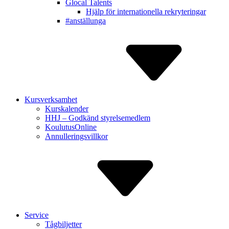
Glocal Talents
Hjälp för inter­nationella rekry­teringar
#anställunga
Kursverksamhet
Kurskalender
HHJ – Godkänd styrelse­medlem
Koulutus­Online
Annulle­ringsvillkor
Service
Tågbiljetter