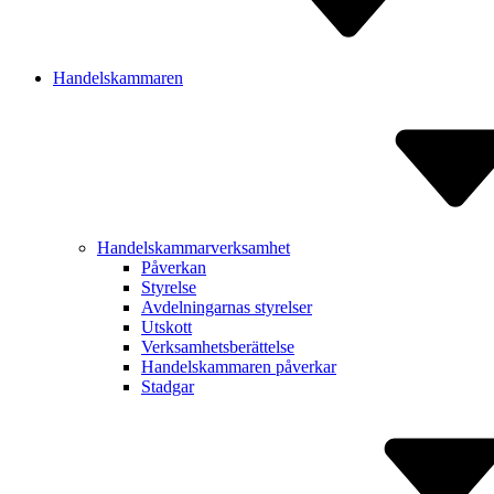
Handelskammaren
Handelskammarverksamhet
Påverkan
Styrelse
Avdelnin­garnas styrelser
Utskott
Verksam­hetsberätt­else
Handels­kammaren påverkar
Stadgar